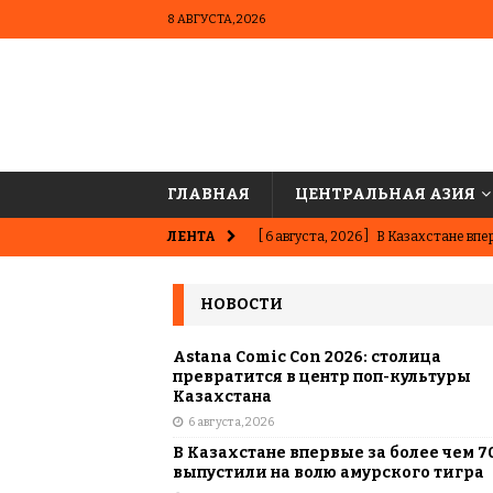
8 АВГУСТА, 2026
ГЛАВНАЯ
ЦЕНТРАЛЬНАЯ АЗИЯ
ЛЕНТА
[ 6 августа, 2026 ]
В Казахстане впер
ВЫБОР РЕДАКЦИИ
НОВОСТИ
[ 5 августа, 2026 ]
Казахстанские ю
матче в Алматы
ВЫБОР РЕДАК
Astana Comic Con 2026: столица
превратится в центр поп-культуры
[ 31 июля, 2026 ]
Опаснее сахара? Чт
Казахстана
6 августа, 2026
подсластителях
ЦЕНТРАЛЬНАЯ 
В Казахстане впервые за более чем 7
[ 31 июля, 2026 ]
Астана vs Алматы: 
выпустили на волю амурского тигра