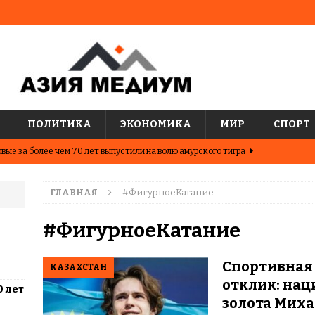
ПОЛИТИКА
ЭКОНОМИКА
МИР
СПОРТ
вые за более чем 70 лет выпустили на волю амурского тигра
ГЛАВНАЯ
#ФигурноеКатание
ные шахматисты победили сборную мира на международном
ЦИИ
#ФигурноеКатание
о показывают последние исследования о популярных
Спортивная
КАЗАХСТАН
АЗИЯ
отклик: нац
0 лет
два города Казахстана. Где жить выгоднее?
ЦЕНТРАЛЬНАЯ
золота Мих