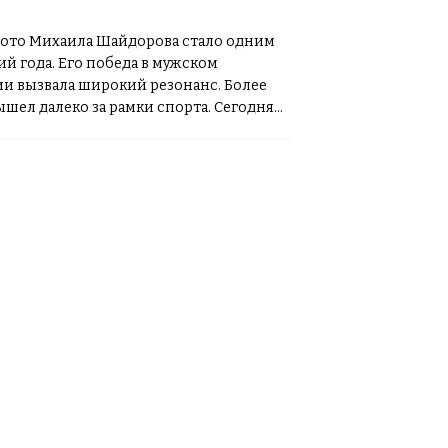
ото Михаила Шайдорова стало одним
ий года. Его победа в мужском
и вызвала широкий резонанс. Более
вышел далеко за рамки спорта. Сегодня
е только в спортивной
[…]