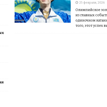
25 февраля, 2026
2026: столица превратится в центр поп-культуры Казахстана
Олимпийское зол
из главных событ
одиночном катани
того, этот успех 
он обсуждается н
ых
ан