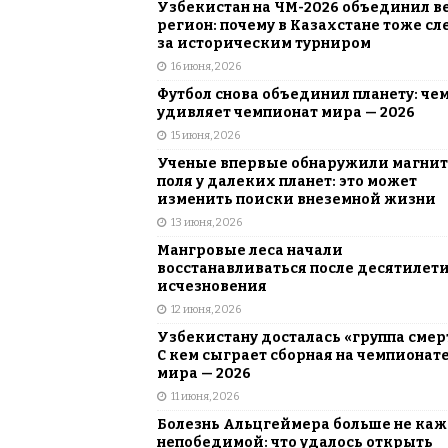
Узбекистан на ЧМ-2026 объединил в
регион: почему в Казахстане тоже сл
за историческим турниром
16 июня, 2026
Футбол снова объединил планету: че
удивляет чемпионат мира — 2026
15 июня, 2026
Ученые впервые обнаружили магни
поля у далеких планет: это может
изменить поиски внеземной жизни
13 июня, 2026
Мангровые леса начали
восстанавливаться после десятилет
исчезновения
12 июня, 2026
Узбекистану досталась «группа смер
С кем сыграет сборная на чемпионат
мира — 2026
11 июня, 2026
Болезнь Альцгеймера больше не каж
непобедимой: что удалось открыть