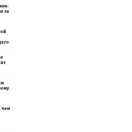
ана:
и за
вой
щего
ие
оит
ли
вому
 чем