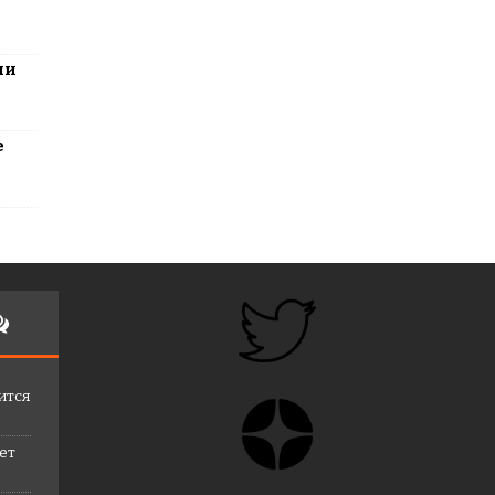
ли
е
ится
лет