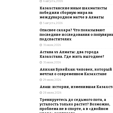
6 августа, 2026
АЗИЯ
Казахстанские юные шахматисты
[ 6 августа, 2026 ]
Astana Comic Con 
победили сборную мира на
международном матче в Алматы
КАЗАХСТАН
5 августа, 2026
Опаснее сахара? Что показывают
последние исследования о популярн
подсластителях
31 июля, 2026
Астана vs Алматы: два города
Казахстана. Где жить выгоднее?
31 июля, 2026
Алихан Букейхан: человек, который
мечтал о современном Казахстане
29 июля, 2026
Алаш: история, изменившая Казахст
28 июля, 2026
Тренируетесь до седьмого пота, а
усталость только растет? Возможно,
проблема не в спорте, а в «двойном