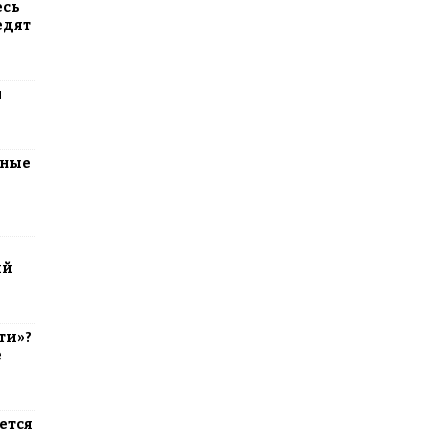
есь
едят
м
тные
ий
ти»?
е
ется