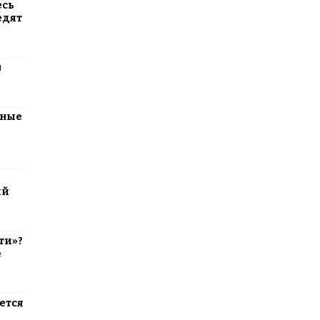
есь
едят
м
тные
ий
ти»?
е
ется