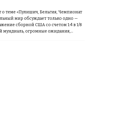
т о теме «Пулишич, Бельгия, Чемпионат
ольный мир обсуждает только одно —
жение сборной США со счетом 1:4 в 1/8
й мундиаль, огромные ожидания,
рибуны и надежда на
[…]