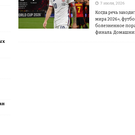
7 июля, 2026
2026: столица превратится в центр поп-культуры Казахстана
Когда речь заходи
мира 2026», футб
болезненное пора
финала. Домашни
переполненные т
ых
ан