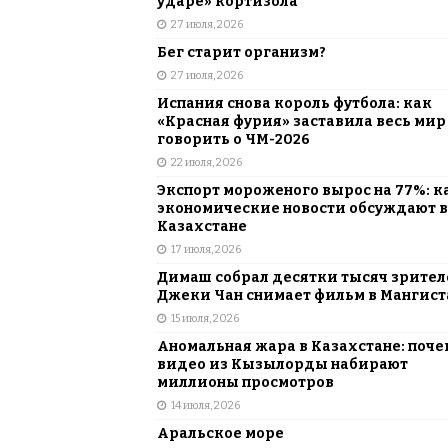
ударе» кортизола
27 июля, 2026
Бег старит организм?
27 июля, 2026
Испания снова король футбола: как
«Красная фурия» заставила весь мир
говорить о ЧМ-2026
22 июля, 2026
Экспорт мороженого вырос на 77%: к
экономические новости обсуждают в
Казахстане
17 июля, 2026
Димаш собрал десятки тысяч зрителе
Джеки Чан снимает фильм в Мангист
15 июля, 2026
Аномальная жара в Казахстане: поче
видео из Кызылорды набирают
миллионы просмотров
14 июля, 2026
Аральское море