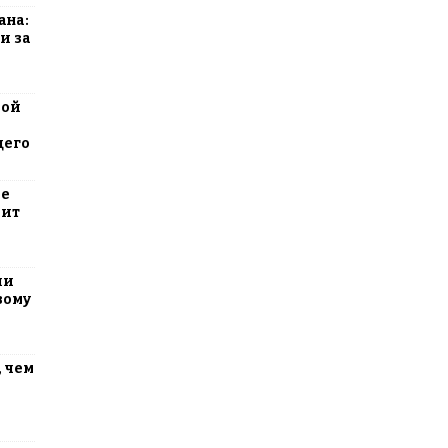
ана:
и за
вой
щего
ие
оит
ли
вому
 чем