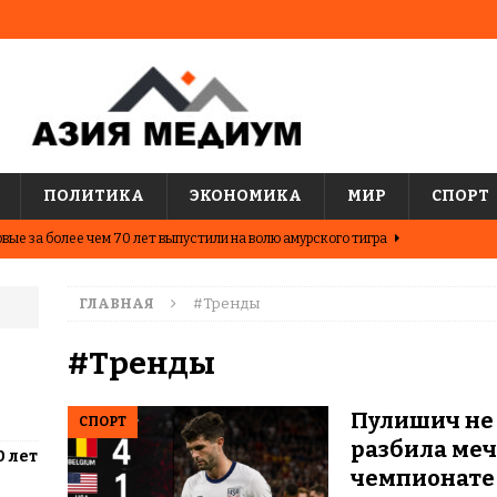
ПОЛИТИКА
ЭКОНОМИКА
МИР
СПОРТ
вые за более чем 70 лет выпустили на волю амурского тигра
ГЛАВНАЯ
#Тренды
ные шахматисты победили сборную мира на международном
ЦИИ
#Тренды
о показывают последние исследования о популярных
Пулишич не 
СПОРТ
АЗИЯ
разбила ме
0 лет
два города Казахстана. Где жить выгоднее?
ЦЕНТРАЛЬНАЯ
чемпионате