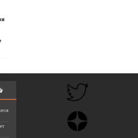
ли
е
ится
лет