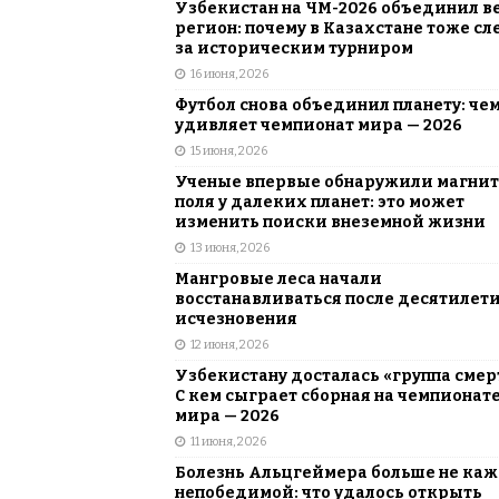
Узбекистан на ЧМ-2026 объединил в
регион: почему в Казахстане тоже сл
за историческим турниром
16 июня, 2026
Футбол снова объединил планету: че
удивляет чемпионат мира — 2026
15 июня, 2026
Ученые впервые обнаружили магни
поля у далеких планет: это может
изменить поиски внеземной жизни
13 июня, 2026
Мангровые леса начали
восстанавливаться после десятилет
исчезновения
12 июня, 2026
Узбекистану досталась «группа смер
С кем сыграет сборная на чемпионат
мира — 2026
11 июня, 2026
Болезнь Альцгеймера больше не каж
непобедимой: что удалось открыть