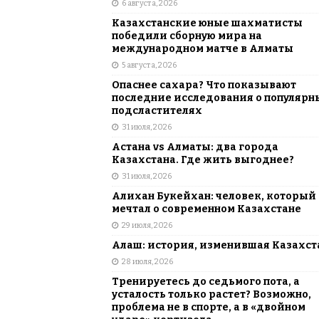
6 августа, 2026
АЗИЯ
Казахстанские юные шахматисты
[ 6 августа, 2026 ]
Astana Comic Con 
победили сборную мира на
международном матче в Алматы
КАЗАХСТАН
5 августа, 2026
Опаснее сахара? Что показывают
последние исследования о популярн
подсластителях
31 июля, 2026
Астана vs Алматы: два города
Казахстана. Где жить выгоднее?
31 июля, 2026
Алихан Букейхан: человек, который
мечтал о современном Казахстане
29 июля, 2026
Алаш: история, изменившая Казахст
28 июля, 2026
Тренируетесь до седьмого пота, а
усталость только растет? Возможно,
проблема не в спорте, а в «двойном