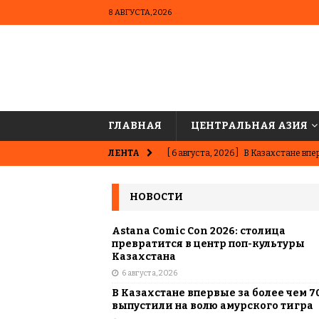
8 АВГУСТА, 2026
ГЛАВНАЯ
ЦЕНТРАЛЬНАЯ АЗИЯ
ЛЕНТА
[ 6 августа, 2026 ]
В Казахстане впер
ВЫБОР РЕДАКЦИИ
НОВОСТИ
[ 5 августа, 2026 ]
Казахстанские ю
матче в Алматы
ВЫБОР РЕДАК
Astana Comic Con 2026: столица
превратится в центр поп-культуры
[ 31 июля, 2026 ]
Опаснее сахара? Чт
Казахстана
6 августа, 2026
подсластителях
ЦЕНТРАЛЬНАЯ 
В Казахстане впервые за более чем 7
[ 31 июля, 2026 ]
Астана vs Алматы: 
выпустили на волю амурского тигра