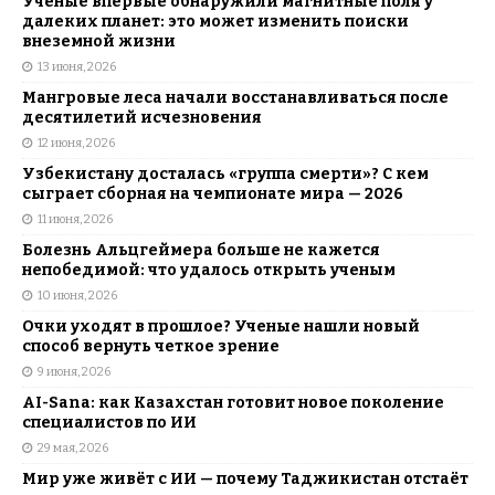
Ученые впервые обнаружили магнитные поля у
далеких планет: это может изменить поиски
внеземной жизни
13 июня, 2026
Мангровые леса начали восстанавливаться после
десятилетий исчезновения
12 июня, 2026
Узбекистану досталась «группа смерти»? С кем
сыграет сборная на чемпионате мира — 2026
11 июня, 2026
Болезнь Альцгеймера больше не кажется
непобедимой: что удалось открыть ученым
10 июня, 2026
Очки уходят в прошлое? Ученые нашли новый
способ вернуть четкое зрение
9 июня, 2026
AI-Sana: как Казахстан готовит новое поколение
специалистов по ИИ
29 мая, 2026
Мир уже живёт с ИИ — почему Таджикистан отстаёт