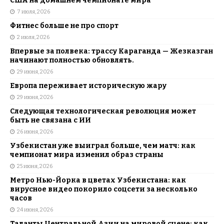
США на домашнем чемпионате мира
7 июля, 2026
Фитнес больше не про спорт
2 июля, 2026
Впервые за полвека: трассу Караганда — Жезказган
начинают полностью обновлять.
29 июня, 2026
Европа переживает историческую жару
29 июня, 2026
Следующая технологическая революция может
быть не связана с ИИ
26 июня, 2026
Узбекистан уже выиграл больше, чем матч: как
чемпионат мира изменил образ страны
25 июня, 2026
Метро Нью-Йорка в цветах Узбекистана: как
вирусное видео покорило соцсети за несколько
часов
24 июня, 2026
Таланты Центральной Азии на мировой сцене: как