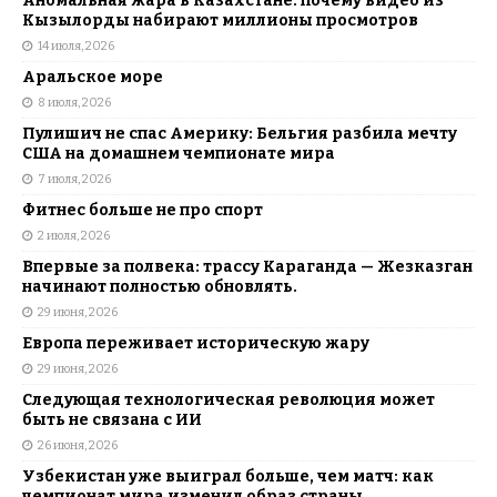
Аномальная жара в Казахстане: почему видео из
Кызылорды набирают миллионы просмотров
14 июля, 2026
Аральское море
8 июля, 2026
Пулишич не спас Америку: Бельгия разбила мечту
США на домашнем чемпионате мира
7 июля, 2026
Фитнес больше не про спорт
2 июля, 2026
Впервые за полвека: трассу Караганда — Жезказган
начинают полностью обновлять.
29 июня, 2026
Европа переживает историческую жару
29 июня, 2026
Следующая технологическая революция может
быть не связана с ИИ
26 июня, 2026
Узбекистан уже выиграл больше, чем матч: как
чемпионат мира изменил образ страны