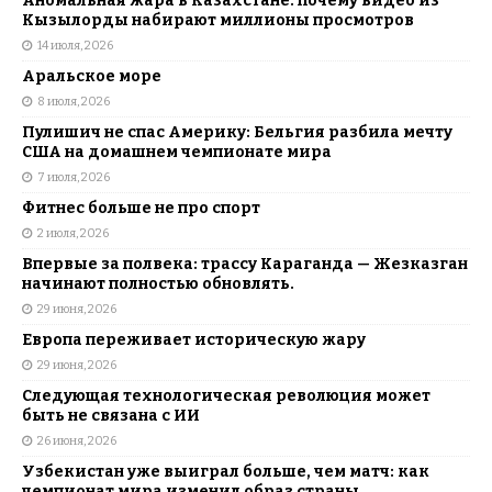
Аномальная жара в Казахстане: почему видео из
Кызылорды набирают миллионы просмотров
14 июля, 2026
Аральское море
8 июля, 2026
Пулишич не спас Америку: Бельгия разбила мечту
США на домашнем чемпионате мира
7 июля, 2026
Фитнес больше не про спорт
2 июля, 2026
Впервые за полвека: трассу Караганда — Жезказган
начинают полностью обновлять.
29 июня, 2026
Европа переживает историческую жару
29 июня, 2026
Следующая технологическая революция может
быть не связана с ИИ
26 июня, 2026
Узбекистан уже выиграл больше, чем матч: как
чемпионат мира изменил образ страны