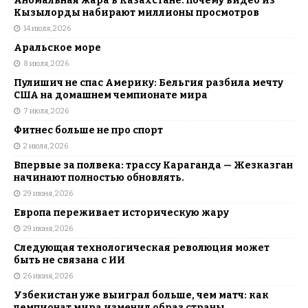
Аномальная жара в Казахстане: почему видео из
Кызылорды набирают миллионы просмотров
14 июля, 2026
Аральское море
8 июля, 2026
Пулишич не спас Америку: Бельгия разбила мечту
США на домашнем чемпионате мира
7 июля, 2026
Фитнес больше не про спорт
2 июля, 2026
Впервые за полвека: трассу Караганда — Жезказган
начинают полностью обновлять.
29 июня, 2026
Европа переживает историческую жару
29 июня, 2026
Следующая технологическая революция может
быть не связана с ИИ
26 июня, 2026
Узбекистан уже выиграл больше, чем матч: как
чемпионат мира изменил образ страны