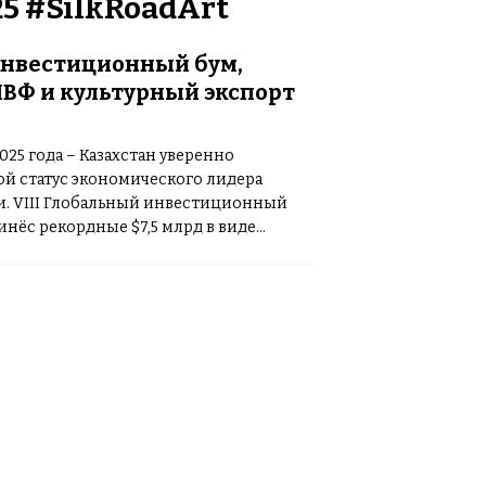
5 #SilkRoadArt
инвестиционный бум,
ВФ и культурный экспорт
2025 года – Казахстан уверенно
бой статус экономического лидера
и. VIII Глобальный инвестиционный
инёс рекордные $7,5 млрд в виде
лашений, МВФ прогнозирует стране
[…]