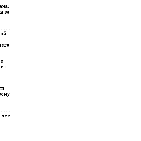
ана:
и за
вой
щего
ие
оит
ли
вому
 чем