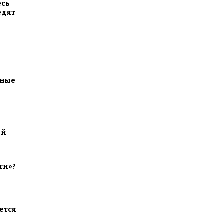
есь
едят
м
тные
ий
ти»?
е
ется