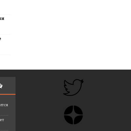
ли
е
ится
лет