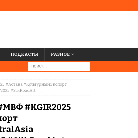
ПОДКАСТЫ
РАЗНОЕ
25 #Астана #КультурныйЭкспорт
2025 #SilkRoadArt
#МВФ #KGIR2025
порт
ralAsia