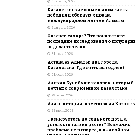
6 августа, 2026
АЗИЯ
Казахстанские юные шахматисты
[ 6 августа, 2026 ]
Astana Comic Con 
победили сборную мира на
международном матче в Алматы
КАЗАХСТАН
5 августа, 2026
Опаснее сахара? Что показывают
последние исследования о популярн
подсластителях
31 июля, 2026
Астана vs Алматы: два города
Казахстана. Где жить выгоднее?
31 июля, 2026
Алихан Букейхан: человек, который
мечтал о современном Казахстане
29 июля, 2026
Алаш: история, изменившая Казахст
28 июля, 2026
Тренируетесь до седьмого пота, а
усталость только растет? Возможно,
проблема не в спорте, а в «двойном