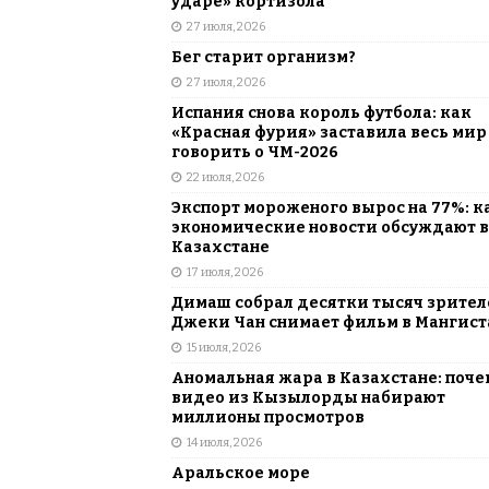
ударе» кортизола
27 июля, 2026
Бег старит организм?
27 июля, 2026
Испания снова король футбола: как
«Красная фурия» заставила весь мир
говорить о ЧМ-2026
22 июля, 2026
Экспорт мороженого вырос на 77%: к
экономические новости обсуждают в
Казахстане
17 июля, 2026
Димаш собрал десятки тысяч зрителе
Джеки Чан снимает фильм в Мангист
15 июля, 2026
Аномальная жара в Казахстане: поче
видео из Кызылорды набирают
миллионы просмотров
14 июля, 2026
Аральское море