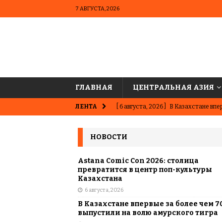
7 АВГУСТА, 2026
ГЛАВНАЯ
ЦЕНТРАЛЬНАЯ АЗИЯ
ЛЕНТА
[ 6 августа, 2026 ]
В Казахстане впер
ВЫБОР РЕДАКЦИИ
НОВОСТИ
[ 5 августа, 2026 ]
Казахстанские ю
матче в Алматы
ВЫБОР РЕДАК
Astana Comic Con 2026: столица
превратится в центр поп-культуры
[ 31 июля, 2026 ]
Опаснее сахара? Чт
Казахстана
6 августа, 2026
подсластителях
ЦЕНТРАЛЬНАЯ 
В Казахстане впервые за более чем 7
[ 31 июля, 2026 ]
Астана vs Алматы: 
выпустили на волю амурского тигра