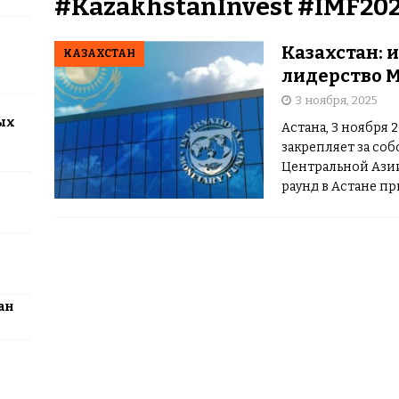
#KazakhstanInvest #IMF202
2026: столица превратится в центр поп-культуры Казахстана
Казахстан: 
КАЗАХСТАН
лидерство М
3 ноября, 2025
ых
Астана, 3 ноября 
закрепляет за со
Центральной Ази
раунд в Астане пр
подписанных сог
наивысший рост
ан