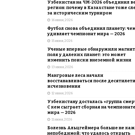
Узбекистан на ЧМ-2026 объединил в
регион: почему в Казахстане тоже сл
за историческим турниром
16 июня, 2026
Футбол снова объединил планету: че
удивляет чемпионат мира — 2026
15 июня, 2026
Ученые впервые обнаружили магни
поля у далеких планет: это может
изменить поиски внеземной жизни
13 июня, 2026
Мангровые леса начали
восстанавливаться после десятилет
исчезновения
12 июня, 2026
Узбекистану досталась «группа смер
С кем сыграет сборная на чемпионат
мира — 2026
11 июня, 2026
Болезнь Альцгеймера больше не каж
непобедимой: что удалось открыть