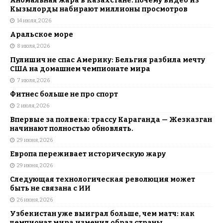
Аномальная жара в Казахстане: почему видео из
Кызылорды набирают миллионы просмотров
14 июля, 2026
Аральское море
8 июля, 2026
Пулишич не спас Америку: Бельгия разбила мечту
США на домашнем чемпионате мира
7 июля, 2026
Фитнес больше не про спорт
2 июля, 2026
Впервые за полвека: трассу Караганда — Жезказган
начинают полностью обновлять.
29 июня, 2026
Европа переживает историческую жару
29 июня, 2026
Следующая технологическая революция может
быть не связана с ИИ
26 июня, 2026
Узбекистан уже выиграл больше, чем матч: как
чемпионат мира изменил образ страны