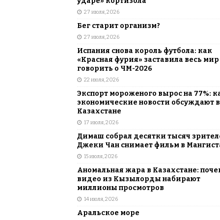
ударе» кортизола
27 июля, 2026
Бег старит организм?
27 июля, 2026
Испания снова король футбола: как
«Красная фурия» заставила весь мир
говорить о ЧМ-2026
22 июля, 2026
Экспорт мороженого вырос на 77%: к
экономические новости обсуждают в
Казахстане
17 июля, 2026
Димаш собрал десятки тысяч зрителе
Джеки Чан снимает фильм в Мангист
15 июля, 2026
Аномальная жара в Казахстане: поче
видео из Кызылорды набирают
миллионы просмотров
14 июля, 2026
Аральское море