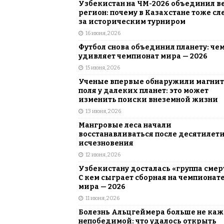
Узбекистан на ЧМ-2026 объединил в
регион: почему в Казахстане тоже сл
за историческим турниром
16 июня, 2026
Футбол снова объединил планету: че
удивляет чемпионат мира — 2026
15 июня, 2026
Ученые впервые обнаружили магни
поля у далеких планет: это может
изменить поиски внеземной жизни
13 июня, 2026
Мангровые леса начали
восстанавливаться после десятилет
исчезновения
12 июня, 2026
Узбекистану досталась «группа смер
С кем сыграет сборная на чемпионат
мира — 2026
11 июня, 2026
Болезнь Альцгеймера больше не каж
непобедимой: что удалось открыть