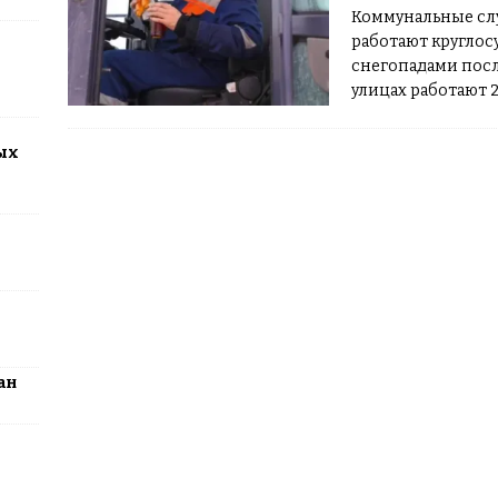
Коммунальные слу
работают круглос
2026: столица превратится в центр поп-культуры Казахстана
снегопадами посл
улицах работают 
сайт столичного 
горячий чай и ба
ых
ан