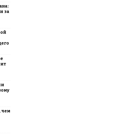
ана:
и за
вой
щего
ие
оит
ли
вому
 чем