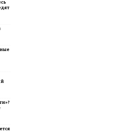
есь
едят
м
тные
ий
ти»?
е
ется