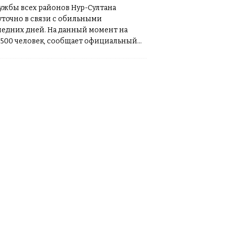
жбы всех районов Нур-Султана
уточно в связи с обильными
едних дней. На данный момент на
2500 человек, сообщает официальный
акимата. Столичные волонтеры раздают
урсаки работникам,
[…]