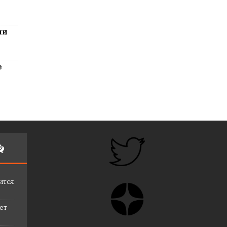
ли
е
ится
лет