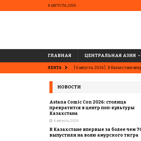
8 АВГУСТА, 2026
ГЛАВНАЯ
ЦЕНТРАЛЬНАЯ АЗИЯ
ЛЕНТА
[ 6 августа, 2026 ]
В Казахстане впер
ВЫБОР РЕДАКЦИИ
НОВОСТИ
[ 5 августа, 2026 ]
Казахстанские ю
матче в Алматы
ВЫБОР РЕДАК
Astana Comic Con 2026: столица
превратится в центр поп-культуры
[ 31 июля, 2026 ]
Опаснее сахара? Чт
Казахстана
6 августа, 2026
подсластителях
ЦЕНТРАЛЬНАЯ 
В Казахстане впервые за более чем 7
[ 31 июля, 2026 ]
Астана vs Алматы: 
выпустили на волю амурского тигра