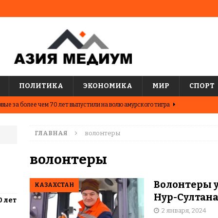
ПОЛИТИКА
ЭКОНОМИКА
МИР
СПОРТ
вые за более чем 70 лет выпустили на волю амурского тигра
ГЛАВНАЯ
волонтеры
ные шахматисты победили сборную мира на международном
ЦИИ
волонтеры
о показывают последние исследования о популярных
Волонтеры 
КАЗАХСТАН
АЗИЯ
Нур-Султана
0 лет
два города Казахстана. Где жить выгоднее?
ЦЕНТРАЛЬНАЯ
2 января, 2024