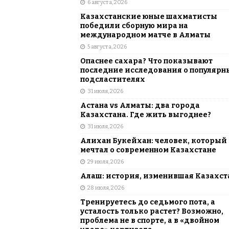
6 августа, 2026
АЗИЯ
Казахстанские юные шахматисты
[ 6 августа, 2026 ]
Astana Comic Con 
победили сборную мира на
международном матче в Алматы
КАЗАХСТАН
5 августа, 2026
Опаснее сахара? Что показывают
последние исследования о популярн
подсластителях
31 июля, 2026
Астана vs Алматы: два города
Казахстана. Где жить выгоднее?
31 июля, 2026
Алихан Букейхан: человек, который
мечтал о современном Казахстане
29 июля, 2026
Алаш: история, изменившая Казахст
28 июля, 2026
Тренируетесь до седьмого пота, а
усталость только растет? Возможно,
проблема не в спорте, а в «двойном