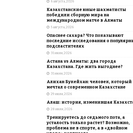
6 августа, 2026
АЗИЯ
Казахстанские юные шахматисты
[ 6 августа, 2026 ]
Astana Comic Con 
победили сборную мира на
международном матче в Алматы
КАЗАХСТАН
5 августа, 2026
Опаснее сахара? Что показывают
последние исследования о популярн
подсластителях
31 июля, 2026
Астана vs Алматы: два города
Казахстана. Где жить выгоднее?
31 июля, 2026
Алихан Букейхан: человек, который
мечтал о современном Казахстане
29 июля, 2026
Алаш: история, изменившая Казахст
28 июля, 2026
Тренируетесь до седьмого пота, а
усталость только растет? Возможно,
проблема не в спорте, а в «двойном