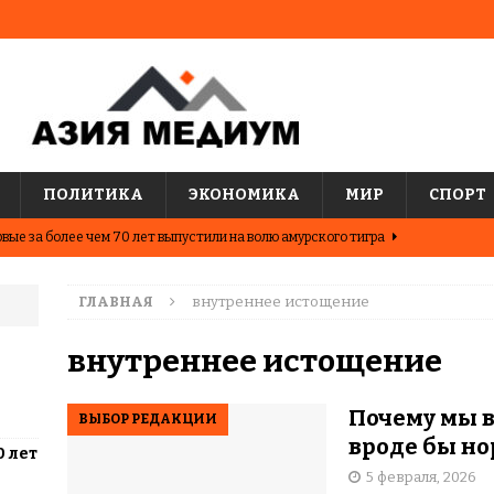
ПОЛИТИКА
ЭКОНОМИКА
МИР
СПОРТ
вые за более чем 70 лет выпустили на волю амурского тигра
ГЛАВНАЯ
внутреннее истощение
ные шахматисты победили сборную мира на международном
ЦИИ
внутреннее истощение
о показывают последние исследования о популярных
Почему мы в
ВЫБОР РЕДАКЦИИ
АЗИЯ
вроде бы н
0 лет
два города Казахстана. Где жить выгоднее?
ЦЕНТРАЛЬНАЯ
5 февраля, 2026