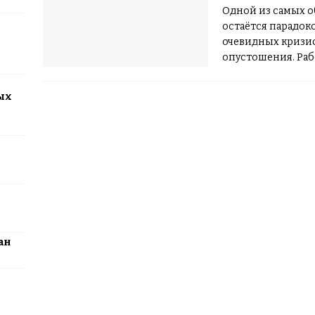
Одной из самых о
остаётся парадокс
2026: столица превратится в центр поп-культуры Казахстана
очевидных кризис
опустошения. Рабо
стабильной — а э
ых
ан