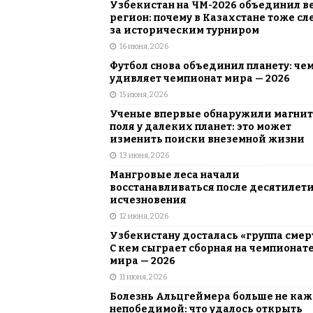
Узбекистан на ЧМ-2026 объединил в
регион: почему в Казахстане тоже сл
за историческим турниром
16 июня, 2026
Футбол снова объединил планету: че
удивляет чемпионат мира — 2026
15 июня, 2026
Ученые впервые обнаружили магни
поля у далеких планет: это может
изменить поиски внеземной жизни
13 июня, 2026
Мангровые леса начали
восстанавливаться после десятилет
исчезновения
12 июня, 2026
Узбекистану досталась «группа смер
С кем сыграет сборная на чемпионат
мира — 2026
11 июня, 2026
Болезнь Альцгеймера больше не каж
непобедимой: что удалось открыть