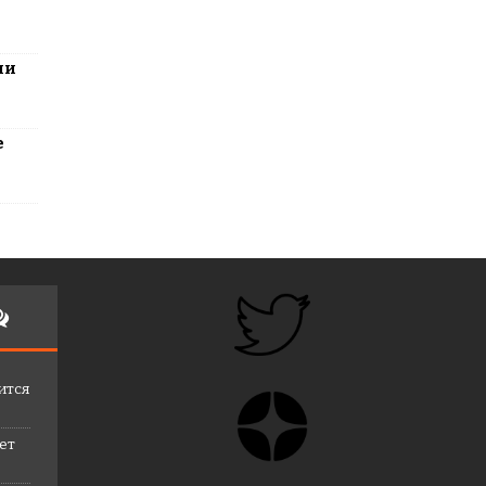
ли
е
ится
лет