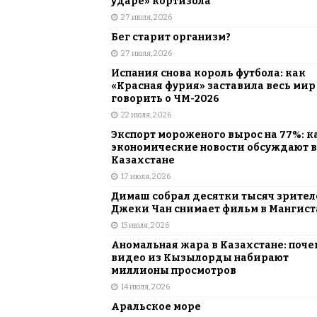
ударе» кортизола
27 июля, 2026
Бег старит организм?
27 июля, 2026
Испания снова король футбола: как
«Красная фурия» заставила весь мир
говорить о ЧМ-2026
22 июля, 2026
Экспорт мороженого вырос на 77%: к
экономические новости обсуждают в
Казахстане
17 июля, 2026
Димаш собрал десятки тысяч зрителе
Джеки Чан снимает фильм в Мангист
15 июля, 2026
Аномальная жара в Казахстане: поче
видео из Кызылорды набирают
миллионы просмотров
14 июля, 2026
Аральское море