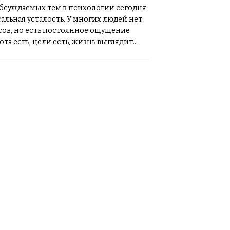
бсуждаемых тем в психологии сегодня
альная усталость. У многих людей нет
ов, но есть постоянное ощущение
та есть, цели есть, жизнь выглядит
нергии всё меньше. Психологи
[…]