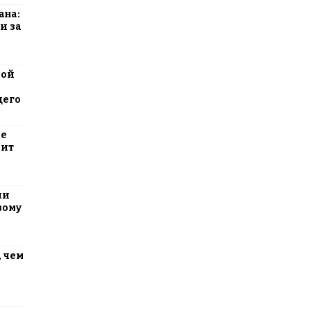
ана:
и за
вой
щего
ие
оит
ли
вому
 чем