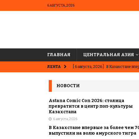
6 АВГУСТА, 2026
ГЛАВНАЯ
ЦЕНТРАЛЬНАЯ АЗИЯ
ЛЕНТА
[ 6 августа, 2026 ]
В Казахстане впер
ВЫБОР РЕДАКЦИИ
НОВОСТИ
[ 5 августа, 2026 ]
Казахстанские ю
матче в Алматы
ВЫБОР РЕДАК
Astana Comic Con 2026: столица
превратится в центр поп-культуры
[ 31 июля, 2026 ]
Опаснее сахара? Чт
Казахстана
6 августа, 2026
подсластителях
ЦЕНТРАЛЬНАЯ 
В Казахстане впервые за более чем 7
[ 31 июля, 2026 ]
Астана vs Алматы: 
выпустили на волю амурского тигра