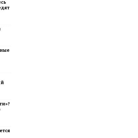
есь
едят
м
тные
ий
ти»?
е
ется