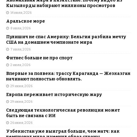
Аномальная жара в Казахстане: почему видео из
Кызылорды набирают миллионы просмотров
14 июля, 2026
Аральское море
8 июля, 2026
Пулишич не спас Америку: Бельгия разбила мечту
США на домашнем чемпионате мира
7 июля, 2026
Фитнес больше не про спорт
2 июля, 2026
Впервые за полвека: трассу Караганда — Жезказган
начинают полностью обновлять.
29 июня, 2026
Европа переживает историческую жару
29 июня, 2026
Следующая технологическая революция может
быть не связана с ИИ
26 июня, 2026
Узбекистан уже выиграл больше, чем матч: как
чемпионат мира изменил образ страны