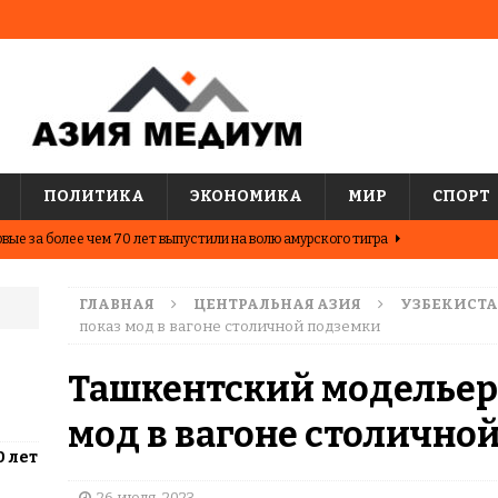
ПОЛИТИКА
ЭКОНОМИКА
МИР
СПОРТ
вые за более чем 70 лет выпустили на волю амурского тигра
ГЛАВНАЯ
ЦЕНТРАЛЬНАЯ АЗИЯ
УЗБЕКИСТ
ные шахматисты победили сборную мира на международном
показ мод в вагоне столичной подземки
ЦИИ
Ташкентский модельер 
о показывают последние исследования о популярных
мод в вагоне столично
АЗИЯ
0 лет
два города Казахстана. Где жить выгоднее?
ЦЕНТРАЛЬНАЯ
26 июля, 2023