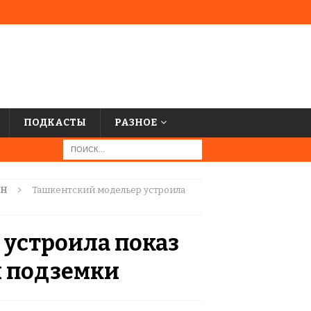
ПОДКАСТЫ
РАЗНОЕ
АН
Ташкентский модельер устроила
устроила показ
й подземки