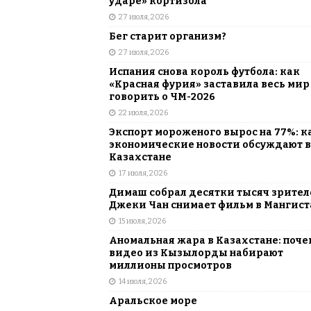
ударе» кортизола
27 июля, 2026
Бег старит организм?
27 июля, 2026
Испания снова король футбола: как
«Красная фурия» заставила весь мир
говорить о ЧМ-2026
22 июля, 2026
Экспорт мороженого вырос на 77%: к
экономические новости обсуждают в
Казахстане
17 июля, 2026
Димаш собрал десятки тысяч зрителе
Джеки Чан снимает фильм в Мангист
15 июля, 2026
Аномальная жара в Казахстане: поче
видео из Кызылорды набирают
миллионы просмотров
14 июля, 2026
Аральское море