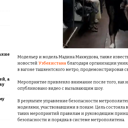
акие
Модельер и модель Мадина Махмудова, также известна
новостей
Узбекистана
благодаря организации уника
в вагоне ташкентского метро, продемонстрировав с
й, а
Мероприятие привлекло внимание после того, как на
ау
опубликовано видео с вызывающим шоу.
му
В результате управление безопасности метрополите
моделями, участвовавшими в показе. Цель состояла 
таких мероприятий правилам и руководящим прин
безопасности и порядка в системе метрополитена.