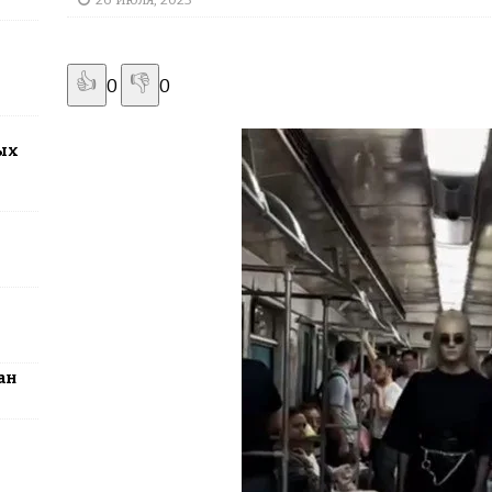
2026: столица превратится в центр поп-культуры Казахстана
👍
👎
0
0
ых
ан