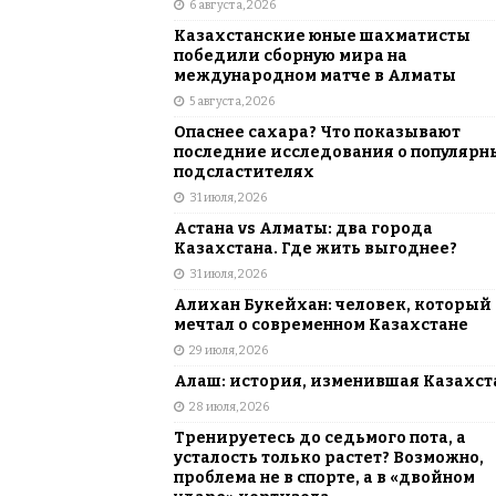
6 августа, 2026
АЗИЯ
Казахстанские юные шахматисты
[ 6 августа, 2026 ]
Astana Comic Con 
победили сборную мира на
международном матче в Алматы
КАЗАХСТАН
5 августа, 2026
Опаснее сахара? Что показывают
последние исследования о популярн
подсластителях
31 июля, 2026
Астана vs Алматы: два города
Казахстана. Где жить выгоднее?
31 июля, 2026
Алихан Букейхан: человек, который
мечтал о современном Казахстане
29 июля, 2026
Алаш: история, изменившая Казахст
28 июля, 2026
Тренируетесь до седьмого пота, а
усталость только растет? Возможно,
проблема не в спорте, а в «двойном