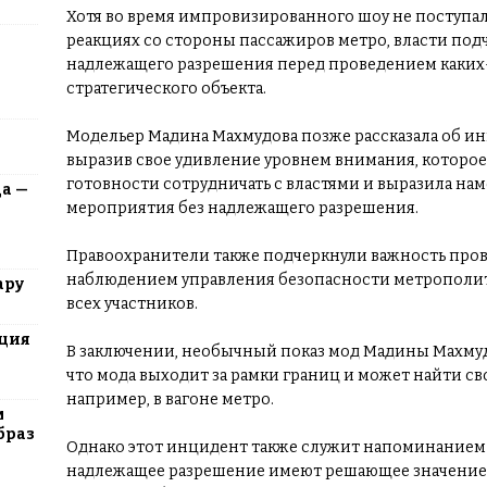
Хотя во время импровизированного шоу не поступа
реакциях со стороны пассажиров метро, власти под
надлежащего разрешения перед проведением каких
стратегического объекта.
Модельер Мадина Махмудова позже рассказала об инц
выразив свое удивление уровнем внимания, которое 
готовности сотрудничать с властями и выразила на
да —
мероприятия без надлежащего разрешения.
Правоохранители также подчеркнули важность про
наблюдением управления безопасности метрополит
ару
всех участников.
юция
В заключении, необычный показ мод Мадины Махмуд
что мода выходит за рамки границ и может найти св
например, в вагоне метро.
м
браз
Однако этот инцидент также служит напоминанием 
надлежащее разрешение имеют решающее значение 