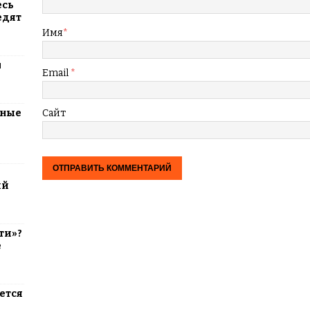
есь
едят
Имя
*
м
Email
*
тные
Сайт
ий
ти»?
е
ется