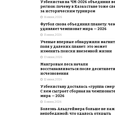
Узбекистан на ЧМ-2026 объединил в
регион: почему в Казахстане тоже сл
за историческим турниром
16 июня, 2026
Футбол снова объединил планету: че
удивляет чемпионат мира — 2026
15 июня, 2026
Ученые впервые обнаружили магни
поля у далеких планет: это может
изменить поиски внеземной жизни
13 июня, 2026
Мангровые леса начали
восстанавливаться после десятилет
исчезновения
12 июня, 2026
Узбекистану досталась «группа смер
С кем сыграет сборная на чемпионат
мира — 2026
11 июня, 2026
Болезнь Альцгеймера больше не каж
непобедимой: что удалось открыть