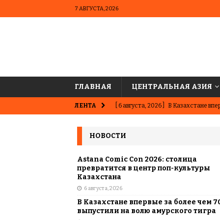
7 АВГУСТА, 2026
ГЛАВНАЯ
ЦЕНТРАЛЬНАЯ АЗИЯ
ЛЕНТА
[ 6 августа, 2026 ]
В Казахстане впер
ВЫБОР РЕДАКЦИИ
НОВОСТИ
[ 5 августа, 2026 ]
Казахстанские ю
матче в Алматы
ВЫБОР РЕДАК
Astana Comic Con 2026: столица
превратится в центр поп-культуры
[ 31 июля, 2026 ]
Опаснее сахара? Чт
Казахстана
6 августа, 2026
подсластителях
ЦЕНТРАЛЬНАЯ 
В Казахстане впервые за более чем 7
[ 31 июля, 2026 ]
Астана vs Алматы: 
выпустили на волю амурского тигра