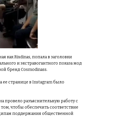
я как Rixdinas, попала в заголовки
льного и экстравогантного показа мод
вой бренд Cosmodinass.
 ее странице в Instagram было
на провело разъяснительную работу с
в том, чтобы обеспечить соответствие
ципам поддержания общественной