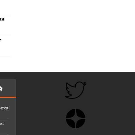
ли
е
ится
лет