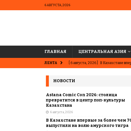
6 АВГУСТА, 2026
ГЛАВНАЯ
ЦЕНТРАЛЬНАЯ АЗИЯ
ЛЕНТА
[ 6 августа, 2026 ]
В Казахстане впер
ВЫБОР РЕДАКЦИИ
НОВОСТИ
[ 5 августа, 2026 ]
Казахстанские ю
матче в Алматы
ВЫБОР РЕДАК
Astana Comic Con 2026: столица
превратится в центр поп-культуры
[ 31 июля, 2026 ]
Опаснее сахара? Чт
Казахстана
6 августа, 2026
подсластителях
ЦЕНТРАЛЬНАЯ 
В Казахстане впервые за более чем 7
[ 31 июля, 2026 ]
Астана vs Алматы: 
выпустили на волю амурского тигра