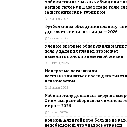
Узбекистан на ЧМ-2026 объединил в
регион: почему в Казахстане тоже сл
за историческим турниром
16 июня, 2026
Футбол снова объединил планету: че
удивляет чемпионат мира — 2026
15 июня, 2026
Ученые впервые обнаружили магни
поля у далеких планет: это может
изменить поиски внеземной жизни
13 июня, 2026
Мангровые леса начали
восстанавливаться после десятилет
исчезновения
12 июня, 2026
Узбекистану досталась «группа смер
С кем сыграет сборная на чемпионат
мира — 2026
11 июня, 2026
Болезнь Альцгеймера больше не каж
непобедимой: что удалось открыть