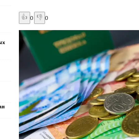
2026: столица превратится в центр поп-культуры Казахстана
👍
👎
0
0
ых
ан