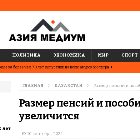
ПОЛИТИКА
ЭКОНОМИКА
МИР
СПОРТ
вые за более чем 70 лет выпустили на волю амурского тигра
ГЛАВНАЯ
КАЗАХСТАН
Размер пенсий и посо
ные шахматисты победили сборную мира на международном
ЦИИ
Размер пенсий и пособи
о показывают последние исследования о популярных
увеличится
АЗИЯ
0 лет
два города Казахстана. Где жить выгоднее?
ЦЕНТРАЛЬНАЯ
10 сентября, 2024