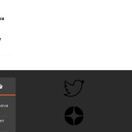
ли
е
ится
лет