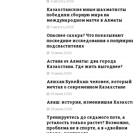
6 августа, 2026
АЗИЯ
Казахстанские юные шахматисты
[ 6 августа, 2026 ]
Astana Comic Con 
победили сборную мира на
международном матче в Алматы
КАЗАХСТАН
5 августа, 2026
Опаснее сахара? Что показывают
последние исследования о популярн
подсластителях
31 июля, 2026
Астана vs Алматы: два города
Казахстана. Где жить выгоднее?
31 июля, 2026
Алихан Букейхан: человек, который
мечтал о современном Казахстане
29 июля, 2026
Алаш: история, изменившая Казахст
28 июля, 2026
Тренируетесь до седьмого пота, а
усталость только растет? Возможно,
проблема не в спорте, а в «двойном