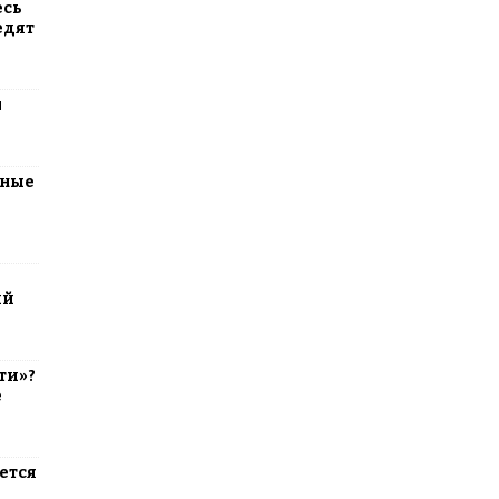
есь
едят
м
тные
ий
ти»?
е
ется