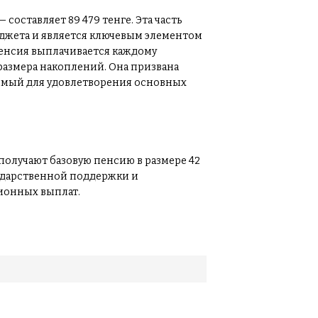
оставляет 89 479 тенге. Эта часть
юджета и является ключевым элементом
енсия выплачивается каждому
размера накоплений. Она призвана
имый для удовлетворения основных
олучают базовую пенсию в размере 42
осударственной поддержки и
ионных выплат.