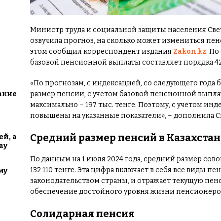
Министр труда и социальной защиты населения Свет
озвучила прогноз, на сколько может измениться пенс
этом сообщил корреспондент издания
Zakon.kz
. П
базовой пенсионной выплаты составляет порядка 42 
«По прогнозам, с индексацией, со следующего года б
акие
размер пенсии, с учетом базовой пенсионной выплаты
максимально – 197 тыс. тенге. Поэтому, с учетом инд
повышены на указанные показатели», – дополнила С
Средний размер пенсий в Казахстан
й, а
ау
По данным на 1 июля 2024 года, средний размер сов
132 110 тенге. Эта цифра включает в себя все виды
му
законодательством страны, и отражает текущую пе
обеспечение достойного уровня жизни пенсионеро
Солидарная пенсия