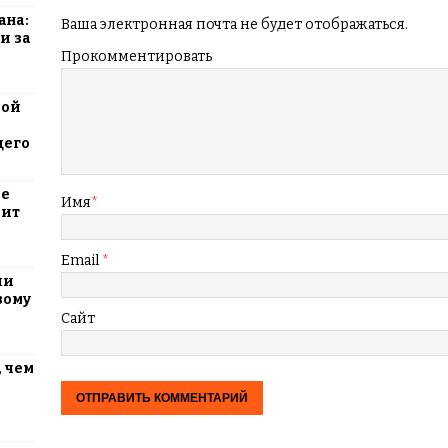
ана:
Ваша электронная почта не будет отображаться.
и за
Прокомментировать
вой
щего
ие
Имя
*
оит
Email
*
ли
вому
Сайт
 чем