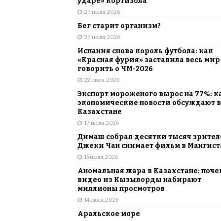
ударе» кортизола
27 июля, 2026
Бег старит организм?
27 июля, 2026
Испания снова король футбола: как
«Красная фурия» заставила весь мир
говорить о ЧМ-2026
22 июля, 2026
Экспорт мороженого вырос на 77%: к
экономические новости обсуждают в
Казахстане
17 июля, 2026
Димаш собрал десятки тысяч зрителе
Джеки Чан снимает фильм в Мангист
15 июля, 2026
Аномальная жара в Казахстане: поче
видео из Кызылорды набирают
миллионы просмотров
14 июля, 2026
Аральское море