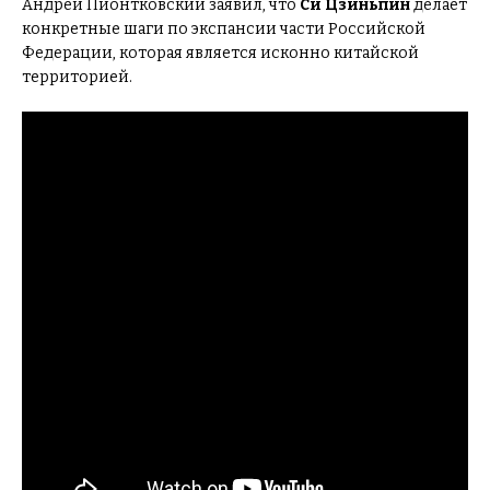
Андрей Пионтковский заявил, что
Си Цзиньпин
делает
конкретные шаги по экспансии части Российской
Федерации, которая является исконно китайской
территорией.