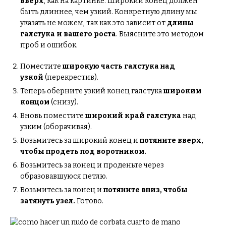
вверх
, как на картинке. Широкий конец должен
быть длиннее, чем узкий. Конкретную длину мы
указать не можем, так как это зависит от
длины
галстука и вашего роста
. Выясните это методом
проб и ошибок.
Поместите
широкую часть галстука над
узкой
(перекрестив).
Теперь оберните узкий конец галстука
широким
концом
(снизу).
Вновь поместите
широкий край галстука
над
узким (оборачивая).
Возьмитесь за широкий конец и
потяните вверх,
чтобы продеть под воротником.
Возьмитесь за конец и проденьте через
образовавшуюся петлю.
Возьмитесь за конец и
потяните вниз, чтобы
затянуть узел.
Готово.