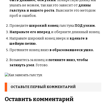
быть длиннее, чем узкий
. Конкретную длину мы
указать не можем, так как это зависит от
длины
галстука и вашего роста
. Выясните это методом
проб и ошибок.
Проведите
широкий конец
галстука
ПОД узким.
Направьте его вперед
и оберните длинный конец.
Направьте широкий конец вверх и
вденьте в
шейную петлю.
Протяните конец вниз
в образовавшееся ушко.
Возьмитесь за конец и
потяните вниз, чтобы
затянуть узел
. Готово.
ОСТАВЬТЕ ПЕРВЫЙ КОММЕНТАРИЙ
Оставить комментарий