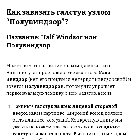
Как завязать галстук узлом
“Полувиндзор”?
Название: Half Windsor или
Полувиндзор
Может, вам это название знакомо, а может и нет.
Название узла произошло от исконного
Узла
Виндзор
(нет, его придумал не герцог Виндзорский) и
зовется
Полувиндзором,
потому что упрощает
первоначальную технику: в нем 8 шагов, а не 11.
Накиньте
галстук на шею лицевой стороной
вверх
, как на картинке. Широкий конец должен
быть длиннее, чем узкий. Конкретную длину мы
указать не можем, так как это зависит от
длины
галстука и вашего роста
. Выясните это методом