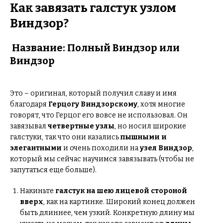
Как завязать галстук узлом
Виндзор?
Название: Полный Виндзор или
Виндзор
Это – оригинал, который получил славу и имя
благодаря
Герцогу Виндзорскому
, хотя многие
говорят, что Герцог его вовсе не использовал. Он
завязывал
четвертные узлы
, но носил широкие
галстуки, так что они казались
пышными и
элегантными
и очень походили на
узел Виндзор
,
который мы сейчас научимся завязывать (чтобы не
запутаться еще больше).
Накиньте
галстук на шею лицевой стороной
вверх
, как на картинке. Широкий конец должен
быть длиннее, чем узкий. Конкретную длину мы