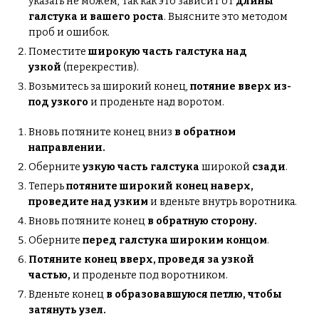
указать не можем, так как это зависит от
длины
галстука и вашего роста
. Выясните это методом
проб и ошибок.
Поместите
широкую часть галстука над
узкой
(перекрестив).
Возьмитесь за широкий конец,
потяние вверх из-
под узкого
и проденьте над воротом.
Вновь потяните конец вниз
в обратном
направлении.
Оберните
узкую часть галстука
широкой
сзади
.
Теперь
потяните широкий конец наверх,
проведите над узким
и вденьте внутрь воротника.
Вновь потяните конец
в обратную сторону.
Оберните
перед галстука широким концом
.
Потяните конец вверх, проведя за узкой
частью,
и проденьте под воротником.
Вденьте конец
в образовавшуюся петлю, чтобы
затянуть узел.