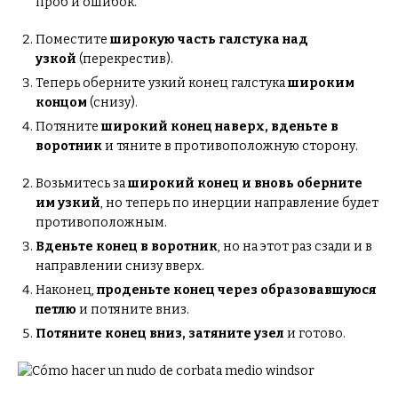
проб и ошибок.
Поместите
широкую часть галстука над
узкой
(перекрестив).
Теперь оберните узкий конец галстука
широким
концом
(снизу).
Потяните
широкий конец наверх, вденьте в
воротник
и тяните в противоположную сторону.
Возьмитесь за
широкий конец и вновь оберните
им узкий
, но теперь по инерции направление будет
противоположным.
Вденьте конец в воротник
, но на этот раз сзади и в
направлении снизу вверх.
Наконец,
проденьте конец через образовавшуюся
петлю
и потяните вниз.
Потяните конец вниз, затяните узел
и готово.