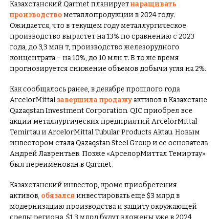
Казахстанский Qarmet планирует
наращивать
производство
металлопродукции в 2024 году.
Ожидается, что в текущем году металлургическое
производство вырастет на 13% по сравнению с 2023
года, до 3,3 млн т, производство железорудного
концентрата – на 10%, до 10 млн т. В то же время
прогнозируется снижение объемов добычи угля на 2%.
Как сообщалось ранее, в декабре прошлого года
ArcelorMittal
завершила продажу
активов в Казахстане
Qazaqstan Investment Corporation. QIC приобрел все
акции металлургических предприятий ArcelorMittal
Temirtau и ArcelorMittal Tubular Products Aktau. Новым
инвестором стала Qazaqstan Steel Group и ее основатель
Андрей Лаврентьев. Позже «АрселорМиттал Темиртау»
был переименован в Qarmet.
Казахстанский инвестор, кроме приобретения
активов,
обязался
инвестировать еще $3 млрд в
модернизацию производства и защиту окружающей
среды региона, $1,3 млрд будут вложены уже в 2024