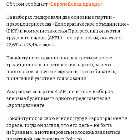
Об этом сообщает
«Европейская правда»
.
На выборах лидировали две основные партии –
правоцентристская «Демократическое объединение»
(DISY) и коммунистическая Прогрессивная партия
трудового народа (AKEL) – по прогнозам, получат от
22,6% до 25,4% каждая.
Панайоту неожиданно пришел третьим после
традиционных политических партий, за него
проголосовал почти каждый пятый избиратель,
принявший участие в голосовании.
Ультраправая партия ELAM, по итогам выборов,
впервые будет иметь одного представителя в
Европарламенте.
Панайоту подал свою кандидатуру в Европарламент в
апреле. Тогда он заявил, что его цель – не быть
избранным, а мотивировать молодежь заниматься
политикой, рассказывает Politico.