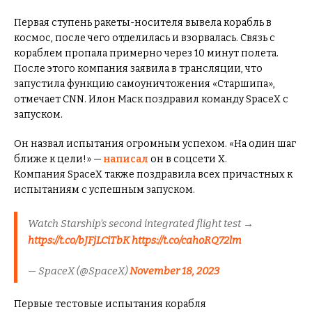
Первая ступень ракеты-носителя вывела корабль в
космос, после чего отделилась и взорвалась. Связь с
кораблем пропала примерно через 10 минут полета.
После этого компания заявила в трансляции, что
запустила функцию самоуничтожения «Старшипа»,
отмечает CNN. Илон Маск поздравил команду SpaceX с
запуском.
Он назвал испытания огромным успехом. «На один шаг
ближе к цели!» —
написал
он в соцсети X.
Компания SpaceX также поздравила всех причастных к
испытаниям с успешным запуском.
Watch Starship’s second integrated flight test →
https://t.co/bJFjLCiTbK
https://t.co/cahoRQ72lm
— SpaceX (@SpaceX)
November 18, 2023
Первые тестовые испытания корабля