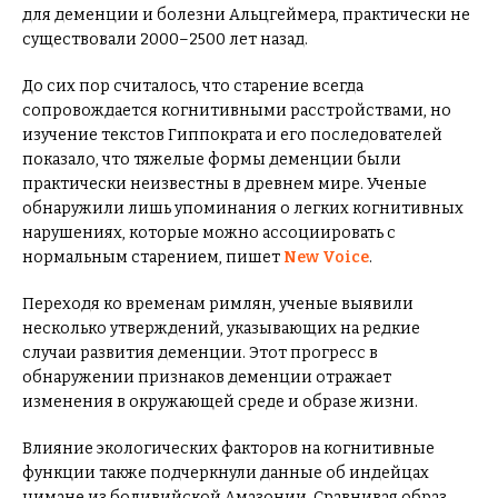
для деменции и болезни Альцгеймера, практически не
существовали 2000–2500 лет назад.
До сих пор считалось, что старение всегда
сопровождается когнитивными расстройствами, но
изучение текстов Гиппократа и его последователей
показало, что тяжелые формы деменции были
практически неизвестны в древнем мире. Ученые
обнаружили лишь упоминания о легких когнитивных
нарушениях, которые можно ассоциировать с
нормальным старением, пишет
New Voice
.
Переходя ко временам римлян, ученые выявили
несколько утверждений, указывающих на редкие
случаи развития деменции. Этот прогресс в
обнаружении признаков деменции отражает
изменения в окружающей среде и образе жизни.
Влияние экологических факторов на когнитивные
функции также подчеркнули данные об индейцах
цимане из боливийской Амазонии. Сравнивая образ