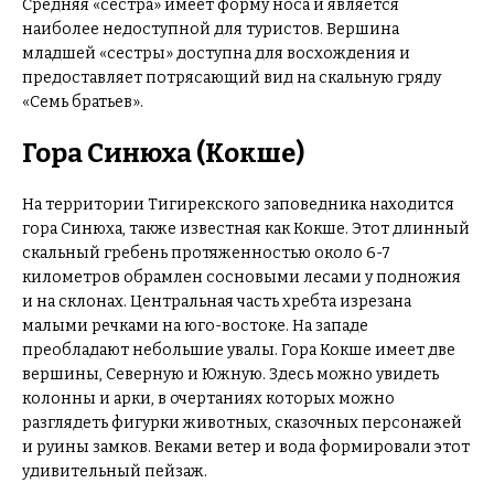
Средняя «сестра» имеет форму носа и является
наиболее недоступной для туристов. Вершина
младшей «сестры» доступна для восхождения и
предоставляет потрясающий вид на скальную гряду
«Семь братьев».
Гора Синюха (Кокше)
На территории Тигирекского заповедника находится
гора Синюха, также известная как Кокше. Этот длинный
скальный гребень протяженностью около 6-7
километров обрамлен сосновыми лесами у подножия
и на склонах. Центральная часть хребта изрезана
малыми речками на юго-востоке. На западе
преобладают небольшие увалы. Гора Кокше имеет две
вершины, Северную и Южную. Здесь можно увидеть
колонны и арки, в очертаниях которых можно
разглядеть фигурки животных, сказочных персонажей
и руины замков. Веками ветер и вода формировали этот
удивительный пейзаж.